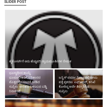
SLIDER POST
ಭೂಸ್ವಾಧೀನ ಕಾಯ್ದೆ: ಭೂಮಾಲೀಕರಿಗೆ ಪರಿಹಾರದ ಮೊತ್ತದಲ್ಲಿಸಮಾನತೆ
ನೀಡಿದ ಸುಪ್ರೀಂ: ಅಸಹಜ ವಿಳಂಬದ ಬಡ್ಡಿ ನಿರಾಕರಣೆ
ಜಸ್ಟಿಸ್ ವರ್ಮಾ ನಿವಾಸದಲ್ಲಿ ನಗದು
ಪತ್ತೆ ಪ್ರಕರಣ: ಎಫ್‌ಐಆರ್, ತನಿಖೆ
ಸರ್ಫೇಸಿ ಪ್ರಕ್ರಿಯೆಗೆ ಸಿವಿಲ್ ಕೋರ್ಟ್
ಕೋರಿದ್ದ ಅರ್ಜಿ ತಿರಸ್ಕರಿಸಿದ
ತಡೆ ನೀಡಲಾಗದು: ಭವಿಷ್ಯದ ಕ್ರಮಕ್ಕೂ
ಸುಪ್ರೀಂ
ಇದು ವಿಸ್ತರ- ಹೈಕೋರ್ಟ್ ವ್ಯಾಖ್ಯಾನ