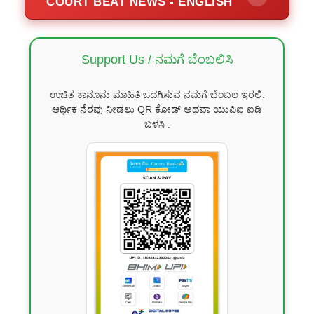
COURT BEAT NEWS - ENGLISH
Support Us / ನಮಗೆ ಬೆಂಬಲಿಸಿ
ಉಚಿತ ಕಾನೂನು ಮಾಹಿತಿ ಒದಗಿಸುವ ನಮಗೆ ಬೆಂಬಲ ಇರಲಿ.
ಆರ್ಥಿಕ ನೆರವು ನೀಡಲು QR ಕೋಡ್ ಅಥವಾ ಯುಪಿಐ ಐಡಿ
ಬಳಸಿ .