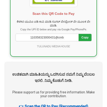
Scan this QR Code to Pay
ಕೆಳಗಿನ ಯುಪಿಐ ಐಡಿ ಕಾಪಿ ಮಾಡಿ ಗೂಗಲ್ ಪೇ/ಫೋನ್ ಪೇ ಮೂಲಕ ಪೇ
ಮಾಡಿ.
Copy the UPI ID below and pay via Google Pay/PhonePe.
Copy
TULUNADU MEDIA HOUSE
ಉಚಿತವಾಗಿ ಮಾಹಿತಿಯನ್ನು ಒದಗಿಸುವ ನಮಗೆ ನಿಮ್ಮ ಬೆಂಬಲ
ಇರಲಿ. ನಿಮ್ಮ ಕೊಡುಗೆ ನೀಡಿ.
Please support us for providing free information. Make
your contribution.
👉 Scan the QR to Pay (Recommended)