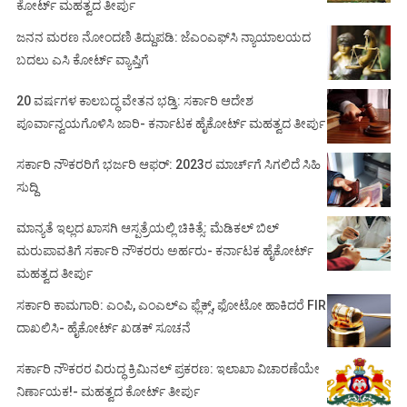
ಕೋರ್ಟ್ ಮಹತ್ವದ ತೀರ್ಪು
ಜನನ ಮರಣ ನೋಂದಣಿ ತಿದ್ದುಪಡಿ: ಜೆಎಂಎಫ್‌ಸಿ ನ್ಯಾಯಾಲಯದ
ಬದಲು ಎಸಿ ಕೋರ್ಟ್‌ ವ್ಯಾಪ್ತಿಗೆ
20 ವರ್ಷಗಳ ಕಾಲಬದ್ಧ ವೇತನ ಭಡ್ತಿ: ಸರ್ಕಾರಿ ಆದೇಶ
ಪೂರ್ವಾನ್ವಯಗೊಳಿಸಿ ಜಾರಿ- ಕರ್ನಾಟಕ ಹೈಕೋರ್ಟ್ ಮಹತ್ವದ ತೀರ್ಪು
ಸರ್ಕಾರಿ ನೌಕರರಿಗೆ ಭರ್ಜರಿ ಆಫರ್: 2023ರ ಮಾರ್ಚ್‌ಗೆ ಸಿಗಲಿದೆ ಸಿಹಿ
ಸುದ್ದಿ
ಮಾನ್ಯತೆ ಇಲ್ಲದ ಖಾಸಗಿ ಆಸ್ಪತ್ರೆಯಲ್ಲಿ ಚಿಕಿತ್ಸೆ: ಮೆಡಿಕಲ್ ಬಿಲ್
ಮರುಪಾವತಿಗೆ ಸರ್ಕಾರಿ ನೌಕರರು ಅರ್ಹರು- ಕರ್ನಾಟಕ ಹೈಕೋರ್ಟ್
ಮಹತ್ವದ ತೀರ್ಪು
ಸರ್ಕಾರಿ ಕಾಮಗಾರಿ: ಎಂಪಿ, ಎಂಎಲ್‌ಎ ಫ್ಲೆಕ್ಸ್‌, ಫೋಟೋ ಹಾಕಿದರೆ FIR
ದಾಖಲಿಸಿ- ಹೈಕೋರ್ಟ್‌ ಖಡಕ್ ಸೂಚನೆ
ಸರ್ಕಾರಿ ನೌಕರರ ವಿರುದ್ಧ ಕ್ರಿಮಿನಲ್ ಪ್ರಕರಣ: ಇಲಾಖಾ ವಿಚಾರಣೆಯೇ
ನಿರ್ಣಾಯಕ!- ಮಹತ್ವದ ಕೋರ್ಟ್ ತೀರ್ಪು