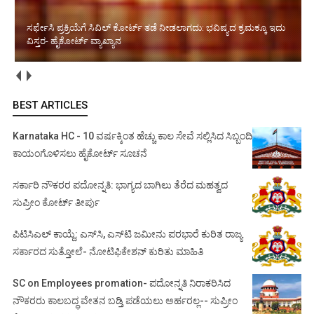
ಸ್ಥಾಪಿತ ಕಾನೂನು ತತ್ವ ಉಲ್ಲಂಘಿಸಿ ಅಜಾಗರೂಕ ಆದೇಶ ಪರಿಣಾಮ: ಸಿವಿಲ್ ಜಡ್ಜ್
ಡಿಸ್‌ಮಿಸ್ ಆದೇಶಕ್ಕೆ ಹೈಕೋರ್ಟ್ ಮುದ್ರೆ
BEST ARTICLES
Karnataka HC - 10 ವರ್ಷಕ್ಕಿಂತ ಹೆಚ್ಚು ಕಾಲ ಸೇವೆ ಸಲ್ಲಿಸಿದ ಸಿಬ್ಬಂದಿ
ಕಾಯಂಗೊಳಿಸಲು ಹೈಕೋರ್ಟ್ ಸೂಚನೆ
ಸರ್ಕಾರಿ ನೌಕರರ ಪದೋನ್ನತಿ: ಭಾಗ್ಯದ ಬಾಗಿಲು ತೆರೆದ ಮಹತ್ವದ
ಸುಪ್ರೀಂ ಕೋರ್ಟ್ ತೀರ್ಪು
ಪಿಟಿಸಿಎಲ್ ಕಾಯ್ದೆ: ಎಸ್‌ಸಿ, ಎಸ್‌ಟಿ ಜಮೀನು ಪರಭಾರೆ ಕುರಿತ ರಾಜ್ಯ
ಸರ್ಕಾರದ ಸುತ್ತೋಲೆ- ನೋಟಿಫಿಕೇಶನ್‌ ಕುರಿತು ಮಾಹಿತಿ
SC on Employees promation- ಪದೋನ್ನತಿ ನಿರಾಕರಿಸಿದ
ನೌಕರರು ಕಾಲಬದ್ಧ ವೇತನ ಬಡ್ತಿ ಪಡೆಯಲು ಅರ್ಹರಲ್ಲ-- ಸುಪ್ರೀಂ