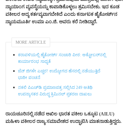
ನ್ಯಾಯಾಂಗ ವ್ಯವಸ್ಥೆಯನ್ನು ಕಾಪಾಡಿಕೊಳ್ಳಲು ಶ್ರಮಿಸಬೇಕು. ಇದ ಕೂಡ
ವಕೀಲರ ಆದ್ಯ ಕರ್ತವ್ಯವಾಗಬೇಕಿದೆ ಎಂದು ಕರ್ನಾಟಕ ಹೈಕೋರ್ಟ್‌ನ
ನ್ಯಾಯಮೂರ್ತಿ ಉಮಾ ಎಂ.ಜಿ. ಅವರು ಕರೆ ನೀಡಿದ್ದಾರೆ.
MORE ARTICLE
ಕರಾವಳಿಯಲ್ಲಿ ಹೈಕೋರ್ಟ್ ಸಂಚಾರಿ ಪೀಠ: ಅಕ್ಟೋಬರ್‌ನಲ್ಲಿ
ಕಾರ್ಯಾರಂಭ ಸಾಧ್ಯತೆ
ಜೆನ್ ಜಿಗಳೇ ಎಚ್ಚರ! ಉದ್ಯೋಗದ ಹೆಸರಲ್ಲಿ ನಡೆಯುತ್ತಿದೆ
ಭಾರೀ ವಂಚನೆ
ನಕಲಿ ಪಿಎಚ್‌ಡಿ ಪ್ರಮಾಣಪತ್ರ ಸಲ್ಲಿಸಿದ 249 ಅತಿಥಿ
ಉಪನ್ಯಾಸಕರ ವಿರುದ್ಧ ಕ್ರಿಮಿನಲ್ ಪ್ರಕರಣ ದಾಖಲು
ರಾಯಚೂರಿನಲ್ಲಿ ನಡೆದ ಅಖಿಲ ಭಾರತ ವಕೀಲ ಒಕ್ಕೂಟ (AILU)
ಮಹಿಳಾ ವಕೀಲರ ರಾಜ್ಯ ಸಮಾವೇಶದ ಉದ್ಘಾಟಿಸಿ ಮಾತನಾಡುತ್ತಿದ್ದರು.