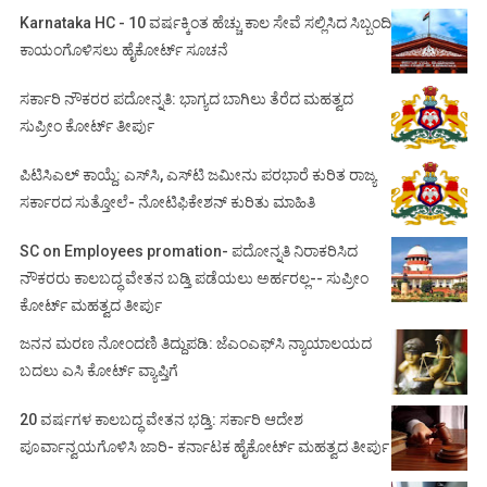
Karnataka HC - 10 ವರ್ಷಕ್ಕಿಂತ ಹೆಚ್ಚು ಕಾಲ ಸೇವೆ ಸಲ್ಲಿಸಿದ ಸಿಬ್ಬಂದಿ
ಕಾಯಂಗೊಳಿಸಲು ಹೈಕೋರ್ಟ್ ಸೂಚನೆ
ಸರ್ಕಾರಿ ನೌಕರರ ಪದೋನ್ನತಿ: ಭಾಗ್ಯದ ಬಾಗಿಲು ತೆರೆದ ಮಹತ್ವದ
ಸುಪ್ರೀಂ ಕೋರ್ಟ್ ತೀರ್ಪು
ಪಿಟಿಸಿಎಲ್ ಕಾಯ್ದೆ: ಎಸ್‌ಸಿ, ಎಸ್‌ಟಿ ಜಮೀನು ಪರಭಾರೆ ಕುರಿತ ರಾಜ್ಯ
ಸರ್ಕಾರದ ಸುತ್ತೋಲೆ- ನೋಟಿಫಿಕೇಶನ್‌ ಕುರಿತು ಮಾಹಿತಿ
SC on Employees promation- ಪದೋನ್ನತಿ ನಿರಾಕರಿಸಿದ
ನೌಕರರು ಕಾಲಬದ್ಧ ವೇತನ ಬಡ್ತಿ ಪಡೆಯಲು ಅರ್ಹರಲ್ಲ-- ಸುಪ್ರೀಂ
ಕೋರ್ಟ್ ಮಹತ್ವದ ತೀರ್ಪು
ಜನನ ಮರಣ ನೋಂದಣಿ ತಿದ್ದುಪಡಿ: ಜೆಎಂಎಫ್‌ಸಿ ನ್ಯಾಯಾಲಯದ
ಬದಲು ಎಸಿ ಕೋರ್ಟ್‌ ವ್ಯಾಪ್ತಿಗೆ
20 ವರ್ಷಗಳ ಕಾಲಬದ್ಧ ವೇತನ ಭಡ್ತಿ: ಸರ್ಕಾರಿ ಆದೇಶ
ಪೂರ್ವಾನ್ವಯಗೊಳಿಸಿ ಜಾರಿ- ಕರ್ನಾಟಕ ಹೈಕೋರ್ಟ್ ಮಹತ್ವದ ತೀರ್ಪು