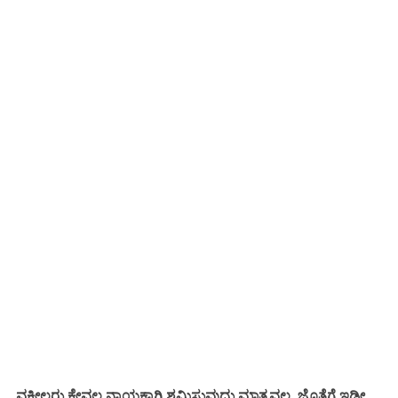
ವಕೀಲರು ಕೇವಲ ನ್ಯಾಯಕ್ಕಾಗಿ ಶ್ರಮಿಸುವುದು ಮಾತ್ರವಲ್ಲ. ಜೊತೆಗೆ ಇಡೀ