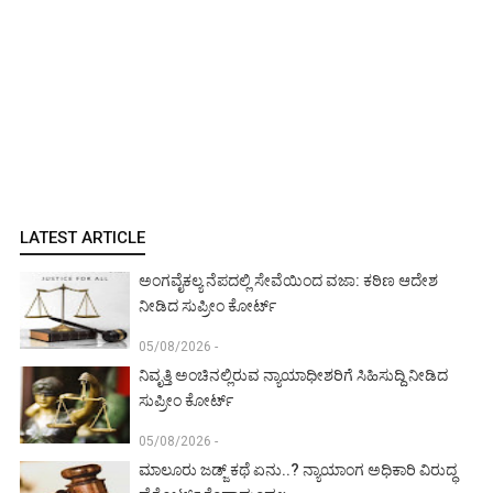
LATEST ARTICLE
ಅಂಗವೈಕಲ್ಯ ನೆಪದಲ್ಲಿ ಸೇವೆಯಿಂದ ವಜಾ: ಕಠಿಣ ಆದೇಶ
ನೀಡಿದ ಸುಪ್ರೀಂ ಕೋರ್ಟ್‌
05/08/2026 -
ನಿವೃತ್ತಿ ಅಂಚಿನಲ್ಲಿರುವ ನ್ಯಾಯಾಧೀಶರಿಗೆ ಸಿಹಿಸುದ್ದಿ ನೀಡಿದ
ಸುಪ್ರೀಂ ಕೋರ್ಟ್‌
05/08/2026 -
ಮಾಲೂರು ಜಡ್ಜ್‌ ಕಥೆ ಏನು..? ನ್ಯಾಯಾಂಗ ಅಧಿಕಾರಿ ವಿರುದ್ಧ