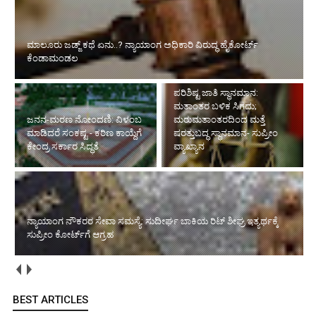
ಮಾಲೂರು ಜಡ್ಜ್‌ ಕಥೆ ಏನು..? ನ್ಯಾಯಾಂಗ ಅಧಿಕಾರಿ ವಿರುದ್ಧ ಹೈಕೋರ್ಟ್
ಕೆಂಡಾಮಂಡಲ
ಪರಿಶಿಷ್ಟ ಜಾತಿ ಸ್ಥಾನಮಾನ:
ಮತಾಂತರ ಬಳಿಕ ಸಿಗದು;
ಜನನ-ಮರಣ ನೋಂದಣಿ: ವಿಳಂಬ
ಮರುಮತಾಂತರದಿಂದ ಮತ್ತೆ
ಮಾಡಿದರೆ ಸಂಕಷ್ಟ - ಕಠಿಣ ಕಾಯ್ದೆಗೆ
ಷರತ್ತುಬದ್ಧ ಸ್ಥಾನಮಾನ- ಸುಪ್ರೀಂ
ಕೇಂದ್ರ ಸರ್ಕಾರ ಸಿದ್ಧತೆ
ವ್ಯಾಖ್ಯಾನ
ನ್ಯಾಯಾಂಗ ನೌಕರರ ಸೇವಾ ಸಮಸ್ಯೆ: ಸುದೀರ್ಘ ಬಾಕಿಯ ರಿಟ್ ಶೀಘ್ರ ಇತ್ಯರ್ಥಕ್ಕೆ
ಸುಪ್ರೀಂ ಕೋರ್ಟ್‌ಗೆ ಆಗ್ರಹ
BEST ARTICLES