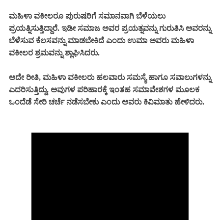
ಮಹಿಳಾ ವಕೀಲರೂ ಪುರುಷರಿಗೆ ಸಮಾನವಾಗಿ ಬೆಳೆಯಲು
ಪ್ರಯತ್ನಿಸುತ್ತಿದ್ದಾರೆ. ಇಡೀ ಸಮಾಜ ಅವರ ಪ್ರಯತ್ನವನ್ನು ಗುರುತಿಸಿ ಅವರನ್ನು
ಬೆಳೆಸುವ ಕೆಲಸವನ್ನು ಮಾಡಬೇಕಿದೆ ಎಂದು ಉಮಾ ಅವರು ಮಹಿಳಾ
ವಕೀಲರ ಶ್ರಮವನ್ನು ಶ್ಲಾಘಿಸಿದರು.
ಅದೇ ರೀತಿ, ಮಹಿಳಾ ವಕೀಲರು ಹಲವಾರು ಸಮಸ್ಯೆ ಹಾಗೂ ಸವಾಲುಗಳನ್ನು
ಎದರಿಸುತ್ತಿದ್ದು, ಅವುಗಳ ಪರಿಹಾರಕ್ಕೆ ಇಂತಹ ಸಮಾವೇಶಗಳ ಮೂಲಕ
ಒಂದೆಡೆ ಸೇರಿ ಚರ್ಚೆ ನಡೆಸಬೇಕು ಎಂದು ಅವರು ಕಿವಿಮಾತು ಹೇಳಿದರು.