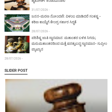
ಹೈಕೋರ್ಟ್ ಕೆಂಡಾಮಂಡಲ
31/07/2026 -
ಜನನ-ಮರಣ ನೋಂದಣಿ: ವಿಳಂಬ ಮಾಡಿದರೆ ಸಂಕಷ್ಟ -
ಕಠಿಣ ಕಾಯ್ದೆಗೆ ಕೇಂದ್ರ ಸರ್ಕಾರ ಸಿದ್ಧತೆ
28/07/2026 -
ಪರಿಶಿಷ್ಟ ಜಾತಿ ಸ್ಥಾನಮಾನ: ಮತಾಂತರ ಬಳಿಕ ಸಿಗದು;
ಮರುಮತಾಂತರದಿಂದ ಮತ್ತೆ ಷರತ್ತುಬದ್ಧ ಸ್ಥಾನಮಾನ- ಸುಪ್ರೀಂ
ವ್ಯಾಖ್ಯಾನ
28/07/2026 -
SLIDER POST