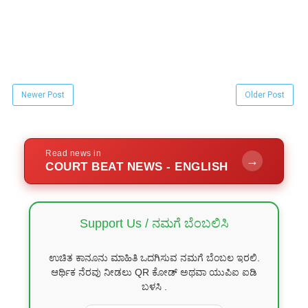
Newer Post
Older Post
Read news in
→
COURT BEAT NEWS - ENGLISH
Support Us / ನಮಗೆ ಬೆಂಬಲಿಸಿ
ಉಚಿತ ಕಾನೂನು ಮಾಹಿತಿ ಒದಗಿಸುವ ನಮಗೆ ಬೆಂಬಲ ಇರಲಿ.
ಆರ್ಥಿಕ ನೆರವು ನೀಡಲು QR ಕೋಡ್ ಅಥವಾ ಯುಪಿಐ ಐಡಿ
ಬಳಸಿ .