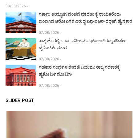
08/08/2026 -
ಸರ್ಕಾರಿ ಉದ್ಯೋಗ ವಂಚನೆ ಪ್ರಕರಣ: ಕೈ ನಾಯಕರೆಂದು
ಬಿಂಬಿಸಿದ ಆರೋಪಿಗಳ ವಿರುದ್ಧ ಎಫ್‌ಐಆರ್ ರದ್ದತಿಗೆ ಹೈ ನಕಾರ
07/08/2026 -
ಜಡ್ಜ್ ಹೆಸರಲ್ಲಿ ಲಂಚ: ವಕೀಲನ ಎಫ್‌ಐಆರ್ ರದ್ದುಪಡಿಸಲು
ಹೈಕೋರ್ಟ್ ನಕಾರ
07/08/2026 -
ಸಹಕಾರ ಸಂಘಗಳ ಠೇವಣಿ ನಿಯಮ: ರಾಜ್ಯ ಸರಕಾರಕ್ಕೆ
ಹೈಕೋರ್ಟ್ ನೋಟಿಸ್
07/08/2026 -
SLIDER POST