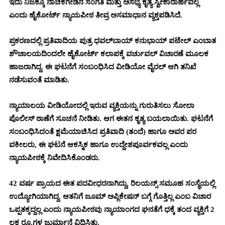
ಇದು ನಿಜಕ್ಕೂ ನಾಚಿಕೆಗೇಡಿನ ಸಂಗತಿ ಮತ್ತು ಅಸಭ್ಯ ಕೃತ್ಯ ಸ್ವೀಕಾರಾರ್ಹವಲ್ಲ
ಎಂದು ಹೈಕೋರ್ಟ್ ನ್ಯಾಯಪೀಠ ತೀವ್ರ ಅಸಮಾಧಾನ ವ್ಯಕ್ತಪಡಿಸಿದೆ.
ಪ್ರಕರಣದಲ್ಲಿ ಪ್ರತಿವಾದಿಯ ಪುತ್ರ ಧವಲ್‌ಬಾಯ್ ಕನುಭಾಯ್ ಪಟೇಲ್ ಎಂಬಾತ
ಶೌಚಾಲಯದಿಂದಲೇ ಹೈಕೋರ್ಟ್ ಕಲಾಪಕ್ಕೆ ವರ್ಚುವಲ್ ವಿಚಾರಣೆ ಮೂಲಕ
ಹಾಜರಾಗಿದ್ದ. ಈ ಘಟನೆಗೆ ಸಂಬಂಧಿಸಿದ ವೀಡಿಯೋ ವೈರಲ್ ಆಗಿ ತನಿಖೆ
ನಡೆಸುವಂತೆ ಮಾಡಿತು.
ನ್ಯಾಯಾಲಯ ವೀಡಿಯೋದಲ್ಲಿ ಇರುವ ವ್ಯಕ್ತಿಯನ್ನು ಗುರುತಿಸಲು ಸೋಲಾ
ಪೊಲೀಸ್ ಠಾಣೆಗೆ ಸೂಚನೆ ನೀಡಿತು. ಆಗ ಈತನ ಕೃತ್ಯ ಬಯಲಾಯಿತು. ಘಟನೆಗೆ
ಸಂಬಂಧಿಸಿದಂತೆ ಕ್ಷಮೆಯಾಚಿಸಿದ ಪ್ರತಿವಾದಿ (ತಂದೆ) ಹಾಗೂ ಅವರ ಪರ
ವಕೀಲರು, ಈ ಘಟನೆ ಆಕಸ್ಮಿಕ ಹಾಗೂ ಉದ್ದೇಶಪೂರ್ವಕವಲ್ಲ ಎಂದು
ನ್ಯಾಯಪೀಠಕ್ಕೆ ನಿವೇದಿಸಿಕೊಂಡರು.
42 ವರ್ಷ ಪ್ರಾಯದ ಈತ ಪದವೀಧರನಾಗಿದ್ದು, ರಿಲಯನ್ಸ್ ಸಮೂಹ ಸಂಸ್ಥೆಯಲ್ಲಿ
ಉದ್ಯೋಗಿಯಾಗಿದ್ದ. ಆತನಿಗೆ ಜೂಮ್ ಅಪ್ಲಿಕೇಷನ್ ಬಗ್ಗೆ ಗೊತ್ತಿಲ್ಲ ಎಂಬ ವಿಚಾರ
ಒಪ್ಪತಕ್ಕದ್ದಲ್ಲ ಎಂದು ನ್ಯಾಯಪೀಠವು ನ್ಯಾಯಾಂಗದ ಘನತೆಗೆ ಧಕ್ಕೆ ತಂದ ವ್ಯಕ್ತಿಗೆ 2
ಲಕ್ಷ ರೂ.ಗಳ ಜುರ್ಮಾನೆ ವಿಧಿಸಿತು.