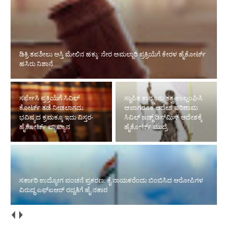
ಡಿಕ್ರಿ ತಪಶೀಲು ಆಸ್ತಿ ಮೇಲಿನ ಹಕ್ಕು: ನೇರ ಅಮಲ್ಜಾರಿ ಪ್ರಕ್ರಿಯೆಗೆ ಕೇರಳ ಹೈಕೋರ್ಟ್
ಹಸಿರು ನಿಶಾನೆ
ಸರ್ಫೇಸಿ ಪ್ರಕ್ರಿಯೆಗೆ ಸಿವಿಲ್
ಸ್ಥಾಪಿತ ಕಾನೂನು ತತ್ವ ಉಲ್ಲಂಘಿಸಿ
ಕೋರ್ಟ್ ತಡೆ ನೀಡಲಾಗದು:
ಅಜಾಗರೂಕ ಆದೇಶ ಪರಿಣಾಮ:
ಭವಿಷ್ಯದ ಕ್ರಮಕ್ಕೂ ಇದು ವಿಸ್ತರ-
ಸಿವಿಲ್ ಜಡ್ಜ್ ಡಿಸ್‌ಮಿಸ್ ಆದೇಶಕ್ಕೆ
ಹೈಕೋರ್ಟ್ ವ್ಯಾಖ್ಯಾನ
ಹೈಕೋರ್ಟ್ ಮುದ್ರೆ
ಸರ್ಕಾರಿ ಉದ್ಯೋಗ ವಂಚನೆ ಪ್ರಕರಣ: ಕೈ ನಾಯಕರೆಂದು ಬಿಂಬಿಸಿದ ಆರೋಪಿಗಳ
ವಿರುದ್ಧ ಎಫ್‌ಐಆರ್ ರದ್ದತಿಗೆ ಹೈ ನಕಾರ