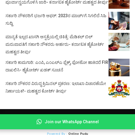
ಪೂರ್ವಾನ್ವಯಗೊಳಿಸಿ ಜಾರಿ- ಕರ್ನಾಟಕ ಹೈಕೋರ್ಟ್ ಮಹತ್ವದ ತೀರ್ಪು
ಸರ್ಕಾರಿ ನೌಕರರಿಗೆ ಭರ್ಜರಿ ಆಫರ್: 2023ರ ಮಾರ್ಚ್‌ಗೆ ಸಿಗಲಿದೆ ಸಿಹಿ
ಸುದ್ದಿ
ಮಾನ್ಯತೆ ಇಲ್ಲದ ಖಾಸಗಿ ಆಸ್ಪತ್ರೆಯಲ್ಲಿ ಚಿಕಿತ್ಸೆ: ಮೆಡಿಕಲ್ ಬಿಲ್
ಮರುಪಾವತಿಗೆ ಸರ್ಕಾರಿ ನೌಕರರು ಅರ್ಹರು- ಕರ್ನಾಟಕ ಹೈಕೋರ್ಟ್
ಮಹತ್ವದ ತೀರ್ಪು
ಸರ್ಕಾರಿ ಕಾಮಗಾರಿ: ಎಂಪಿ, ಎಂಎಲ್‌ಎ ಫ್ಲೆಕ್ಸ್‌, ಫೋಟೋ ಹಾಕಿದರೆ FIR
ದಾಖಲಿಸಿ- ಹೈಕೋರ್ಟ್‌ ಖಡಕ್ ಸೂಚನೆ
ಸರ್ಕಾರಿ ನೌಕರರ ವಿರುದ್ಧ ಕ್ರಿಮಿನಲ್ ಪ್ರಕರಣ: ಇಲಾಖಾ ವಿಚಾರಣೆಯೇ
ನಿರ್ಣಾಯಕ!- ಮಹತ್ವದ ಕೋರ್ಟ್ ತೀರ್ಪು
© Copyright 2021 -
COURT BEAT NEWS
Join our WhatsApp Channel
About
|
Contact
|
Privacy
|
Disclaimer
Powered By :
Online Pudu