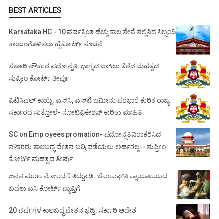
BEST ARTICLES
Karnataka HC - 10 ವರ್ಷಕ್ಕಿಂತ ಹೆಚ್ಚು ಕಾಲ ಸೇವೆ ಸಲ್ಲಿಸಿದ ಸಿಬ್ಬಂದಿ
ಕಾಯಂಗೊಳಿಸಲು ಹೈಕೋರ್ಟ್ ಸೂಚನೆ
ಸರ್ಕಾರಿ ನೌಕರರ ಪದೋನ್ನತಿ: ಭಾಗ್ಯದ ಬಾಗಿಲು ತೆರೆದ ಮಹತ್ವದ
ಸುಪ್ರೀಂ ಕೋರ್ಟ್ ತೀರ್ಪು
ಪಿಟಿಸಿಎಲ್ ಕಾಯ್ದೆ: ಎಸ್‌ಸಿ, ಎಸ್‌ಟಿ ಜಮೀನು ಪರಭಾರೆ ಕುರಿತ ರಾಜ್ಯ
ಸರ್ಕಾರದ ಸುತ್ತೋಲೆ- ನೋಟಿಫಿಕೇಶನ್‌ ಕುರಿತು ಮಾಹಿತಿ
SC on Employees promation- ಪದೋನ್ನತಿ ನಿರಾಕರಿಸಿದ
ನೌಕರರು ಕಾಲಬದ್ಧ ವೇತನ ಬಡ್ತಿ ಪಡೆಯಲು ಅರ್ಹರಲ್ಲ-- ಸುಪ್ರೀಂ
ಕೋರ್ಟ್ ಮಹತ್ವದ ತೀರ್ಪು
ಜನನ ಮರಣ ನೋಂದಣಿ ತಿದ್ದುಪಡಿ: ಜೆಎಂಎಫ್‌ಸಿ ನ್ಯಾಯಾಲಯದ
ಬದಲು ಎಸಿ ಕೋರ್ಟ್‌ ವ್ಯಾಪ್ತಿಗೆ
20 ವರ್ಷಗಳ ಕಾಲಬದ್ಧ ವೇತನ ಭಡ್ತಿ: ಸರ್ಕಾರಿ ಆದೇಶ