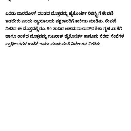
ಎರಡು ವಾರದೊಳಗೆ ದಂಡದ ಮೊತ್ತವನ್ನು ಹೈಕೋರ್ಟ್ ರಿಜಿಸ್ಟ್ರಿಗೆ ಠೇವಣಿ
ಇಡಬೇಕು ಎಂದು ನ್ಯಾಯಾಲಯ ಪಕ್ಷಕಾರರಿಗೆ ತಾಕೀತು ಮಾಡಿತು. ಠೇವಣಿ
ನೀಡಿದ ಈ ಮೊತ್ತದಲ್ಲಿ ರೂ. 50 ಸಾವಿರ ಅಹಮದಾಬಾದ್‌ನ ಶಿಶು ಗೃಹ ಖಾತೆಗೆ
ಹಾಗೂ ಉಳಿದ ಮೊತ್ತವನ್ನು ಗುಜರಾತ್ ಹೈಕೋರ್ಟ್ ಕಾನೂನು ನೆರವು ಸೇವೆಗಳ
ಪ್ರಾಧಿಕಾರಗಳ ಖಾತೆಗೆ ಜಮಾ ಮಾಡುವಂತೆ ನಿರ್ದೇಶನ ನೀಡಿತು.