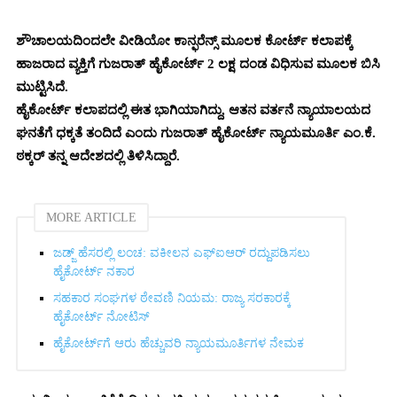
ಶೌಚಾಲಯದಿಂದಲೇ ವೀಡಿಯೋ ಕಾನ್ಫರೆನ್ಸ್‌ ಮೂಲಕ ಕೋರ್ಟ್ ಕಲಾಪಕ್ಕೆ
ಹಾಜರಾದ ವ್ಯಕ್ತಿಗೆ ಗುಜರಾತ್ ಹೈಕೋರ್ಟ್‌ 2 ಲಕ್ಷ ದಂಡ ವಿಧಿಸುವ ಮೂಲಕ ಬಿಸಿ
ಮುಟ್ಟಿಸಿದೆ.
ಹೈಕೋರ್ಟ್ ಕಲಾಪದಲ್ಲಿ ಈತ ಭಾಗಿಯಾಗಿದ್ದು, ಆತನ ವರ್ತನೆ ನ್ಯಾಯಾಲಯದ
ಘನತೆಗೆ ಧಕ್ಕತೆ ತಂದಿದೆ ಎಂದು ಗುಜರಾತ್ ಹೈಕೋರ್ಟ್‌ ನ್ಯಾಯಮೂರ್ತಿ ಎಂ.ಕೆ.
ಠಕ್ಕರ್ ತನ್ನ ಆದೇಶದಲ್ಲಿ ತಿಳಿಸಿದ್ದಾರೆ.
MORE ARTICLE
ಜಡ್ಜ್ ಹೆಸರಲ್ಲಿ ಲಂಚ: ವಕೀಲನ ಎಫ್‌ಐಆರ್ ರದ್ದುಪಡಿಸಲು
ಹೈಕೋರ್ಟ್ ನಕಾರ
ಸಹಕಾರ ಸಂಘಗಳ ಠೇವಣಿ ನಿಯಮ: ರಾಜ್ಯ ಸರಕಾರಕ್ಕೆ
ಹೈಕೋರ್ಟ್ ನೋಟಿಸ್
ಹೈಕೋರ್ಟ್‌ಗೆ ಆರು ಹೆಚ್ಚುವರಿ ನ್ಯಾಯಮೂರ್ತಿಗಳ ನೇಮಕ