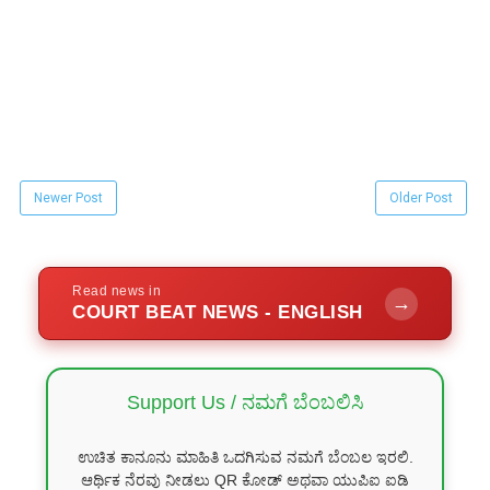
Newer Post
Older Post
Read news in
→
COURT BEAT NEWS - ENGLISH
Support Us / ನಮಗೆ ಬೆಂಬಲಿಸಿ
ಉಚಿತ ಕಾನೂನು ಮಾಹಿತಿ ಒದಗಿಸುವ ನಮಗೆ ಬೆಂಬಲ ಇರಲಿ.
ಆರ್ಥಿಕ ನೆರವು ನೀಡಲು QR ಕೋಡ್ ಅಥವಾ ಯುಪಿಐ ಐಡಿ