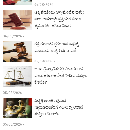
06/08/2026 -
ಡಿಕ್ರಿ ತಪಶೀಲು ಆಸ್ತಿ ಮೇಲಿನ ಹಕ್ಕು:
ನೇರ ಅಮಲ್ಜಾರಿ ಪ್ರಕ್ರಿಯೆಗೆ ಕೇರಳ
ಹೈಕೋರ್ಟ್ ಹಸಿರು ನಿಶಾನೆ
06/08/2026 -
ರಸ್ತೆ ರಂಪಾಟ ಪ್ರಕರಣದ ಎಫೆಕ್ಟ್‌:
ಮಾಲೂರು ಜಡ್ಜ್‌ಗೆ ವರ್ಗಾವಣೆ
05/08/2026 -
ಅಂಗವೈಕಲ್ಯ ನೆಪದಲ್ಲಿ ಸೇವೆಯಿಂದ
ವಜಾ: ಕಠಿಣ ಆದೇಶ ನೀಡಿದ ಸುಪ್ರೀಂ
ಕೋರ್ಟ್‌
05/08/2026 -
ನಿವೃತ್ತಿ ಅಂಚಿನಲ್ಲಿರುವ
ನ್ಯಾಯಾಧೀಶರಿಗೆ ಸಿಹಿಸುದ್ದಿ ನೀಡಿದ
ಸುಪ್ರೀಂ ಕೋರ್ಟ್‌
05/08/2026 -