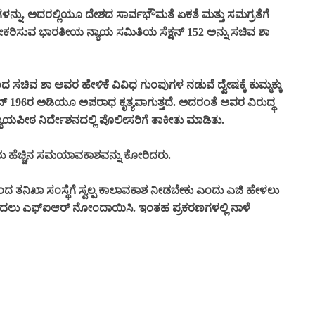
ಳನ್ನು, ಅದರಲ್ಲಿಯೂ ದೇಶದ ಸಾರ್ವಭೌಮತೆ ಏಕತೆ ಮತ್ತು ಸಮಗ್ರತೆಗೆ
ಿಸುವ ಭಾರತೀಯ ನ್ಯಾಯ ಸಮಿತಿಯ ಸೆಕ್ಷನ್ 152 ಅನ್ನು ಸಚಿವ ಶಾ
ಿವ ಶಾ ಅವರ ಹೇಳಿಕೆ ವಿವಿಧ ಗುಂಪುಗಳ ನಡುವೆ ದ್ವೇಷಕ್ಕೆ ಕುಮ್ಮಕ್ಕು
ಷನ್ 196ರ ಅಡಿಯೂ ಅಪರಾಧ ಕೃತ್ಯವಾಗುತ್ತದೆ. ಅದರಂತೆ ಅವರ ವಿರುದ್ಧ
ಾಯಪೀಠ ನಿರ್ದೇಶನದಲ್ಲಿ ಪೊಲೀಸರಿಗೆ ತಾಕೀತು ಮಾಡಿತು.
ು ಹೆಚ್ಚಿನ ಸಮಯಾವಕಾಶವನ್ನು ಕೋರಿದರು.
ಿಂದ ತನಿಖಾ ಸಂಸ್ಥೆಗೆ ಸ್ವಲ್ಪ ಕಾಲಾವಕಾಶ ನೀಡಬೇಕು ಎಂದು ಎಜಿ ಹೇಳಲು
ಲು ಎಫ್ಐಆರ್ ನೋಂದಾಯಿಸಿ. ಇಂತಹ ಪ್ರಕರಣಗಳಲ್ಲಿ ನಾಳೆ