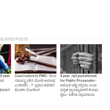
RELATED POSTS
20 year
Court notice to PMO- ಸೇನಾ
4 year Jail punishment
ಶೇಷ
ಸಮವಸ್ತ್ರ ಧರಿಸಿ ಮೋದಿ ಅಪರಾಧ
for Public Prosecutor-
ಎಸಗಿದರೇ...?: ಪ್ರಧಾನಿ ಕಚೇರಿಗೆ
ಆರೋಪ ಪಟ್ಟಿ ಸಲ್ಲಿಸಲು ಲಂಚ:
ಿಕಾರಿಗೆ
ಕೋರ್ಟ್ ನೋಟೀಸ್
ಪಬ್ಲಿಕ್ ಪ್ರಾಸಿಕ್ಯೂಟರ್‌ಗೆ 4 ವರ್ಷ
ಜೈಲು- ವಿಶೇಷ ನ್ಯಾಯಾಲಯ