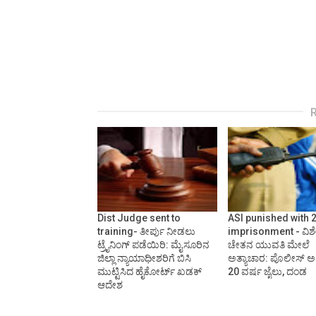
Dist Judge sent to
ASI punished with 
training- ತೀರ್ಪು ನೀಡಲು
imprisonment - ವಿ
ಟ್ರೈನಿಂಗ್ ಪಡೆಯಿರಿ: ಮೈಸೂರಿನ
ಚೇತನ ಯುವತಿ ಮೇಲೆ
ಜಿಲ್ಲಾ ನ್ಯಾಯಾಧೀಶರಿಗೆ ಬಿಸಿ
ಅತ್ಯಾಚಾರ: ಪೊಲೀಸ್ ಅಧ
ಮುಟ್ಟಿಸಿದ ಹೈಕೋರ್ಟ್‌ ಖಡಕ್
20 ವರ್ಷ ಜೈಲು, ದಂಡ
ಆದೇಶ