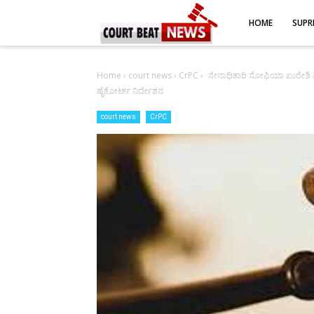
-->
HOME
SUPR
Home
›
court news
›
CrPC
›
ಸೇನಾಧಿಕಾರಿ ಸೋಫಿಯಾ ಖುರೇಶಿ ನ
ಹೈಕೋರ್ಟ್ ನಿರ್ದೇಶನ
court news
CrPC