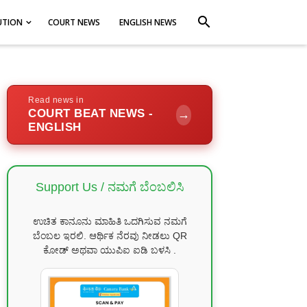
search
UTION
COURT NEWS
ENGLISH NEWS
Read news in
COURT BEAT NEWS -
→
ENGLISH
Support Us / ನಮಗೆ ಬೆಂಬಲಿಸಿ
ಉಚಿತ ಕಾನೂನು ಮಾಹಿತಿ ಒದಗಿಸುವ ನಮಗೆ
ಬೆಂಬಲ ಇರಲಿ. ಆರ್ಥಿಕ ನೆರವು ನೀಡಲು QR
ಕೋಡ್ ಅಥವಾ ಯುಪಿಐ ಐಡಿ ಬಳಸಿ .