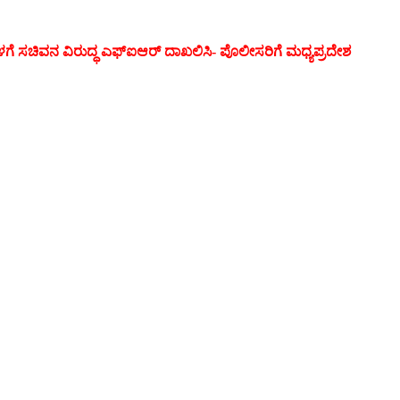
ೆ ಸಚಿವನ ವಿರುದ್ಧ ಎಫ್ಐಆರ್ ದಾಖಲಿಸಿ- ಪೊಲೀಸರಿಗೆ ಮಧ್ಯಪ್ರದೇಶ