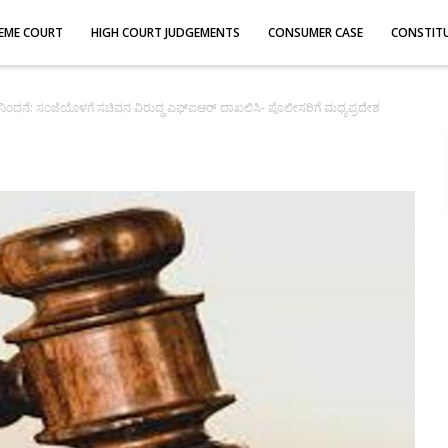
EME COURT
HIGH COURT JUDGEMENTS
CONSUMER CASE
CONSTIT
ಿಂದನೆ: ಸಂಜೆಯೊಳಗೆ ಸಚಿವನ ವಿರುದ್ಧ ಎಫ್ಐಆರ್ ದಾಖಲಿಸಿ- ಪೊಲೀಸರಿಗೆ ಮಧ್ಯಪ್ರದೇಶ