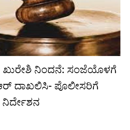
ಖುರೇಶಿ ನಿಂದನೆ: ಸಂಜೆಯೊಳಗೆ
ರ್ ದಾಖಲಿಸಿ- ಪೊಲೀಸರಿಗೆ
 ನಿರ್ದೇಶನ