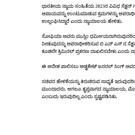
ಭಾರತೀಯ ನ್ಯಾಯ ಸಂಹಿತೆಯ 2023ರ ವಿವಿಧ ಸೆಕ್ಷನ್ ಗ
ಅಪಾಯವನ್ನು ಉಂಟುಮಾಡುವ ಕ್ರಮಗಳನ್ನು ಅಪರಾಧೀಕರ
ಉಲ್ಲಂಘಿಸಿದ್ದಾರೆ ಎಂದು ನ್ಯಾಯಾಲಯ ಹೇಳಿತು.
ಸೋಫಿಯಾ ಅವರು ಮುಸ್ಲಿಂ ಧರ್ಮೀಯರಾಗಿರುವುದರಿಂದ ಸಚ
ನೀಡುವುದನ್ನು ಅಪರಾಧೀಕರಿಸುವ ಬಿ ಎನ್‌ ಎಸ್ ನ ಸೆಕ್
ಕೂಡಲೇ ಕ್ರಿಮಿನಲ್ ಪ್ರಕರಣ ದಾಖಲಿಸಬೇಕು ಎಂದು ನ್ಯ
ಈ ಆದೇಶ ಪಾಲಿಸಲು ಅಡ್ವಕೇಟ್ ಜನರಲ್ ಸಿಂಗ್ ಅವರ
ಸಚಿವರ ಹೇಳಿಕೆಯನ್ನು ತಿರುಚಿರುವ ಸಾಧ್ಯತೆ ಇರುವುದರ
ಮುಂದಾದರು. ಆಗಲೂ ತೃಪ್ತವಾಗದ ನ್ಯಾಯಾಲಯ, ಮೊದ
ಎಂಬುದು ಇರುವುದಿಲ್ಲ ಎಂದು ಸ್ಪಷ್ಟಪಡಿಸಿತು.