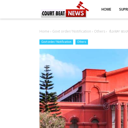
-->
HOME
SUPR
Home
›
Govt order/ Notification
›
Others
›
ಕೋರ್ಟ್ ಹಾಲ್
Govt order/ Notification
Others