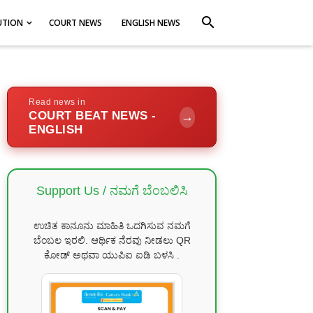
search
UTION
COURT NEWS
ENGLISH NEWS
Read news in
COURT BEAT NEWS -
→
ENGLISH
Support Us / ನಮಗೆ ಬೆಂಬಲಿಸಿ
ಉಚಿತ ಕಾನೂನು ಮಾಹಿತಿ ಒದಗಿಸುವ ನಮಗೆ
ಬೆಂಬಲ ಇರಲಿ. ಆರ್ಥಿಕ ನೆರವು ನೀಡಲು QR
ಕೋಡ್ ಅಥವಾ ಯುಪಿಐ ಐಡಿ ಬಳಸಿ .