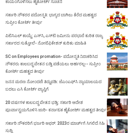
ಕಾಯಂಗೊಳಿಸಲು ಹೈಕೋರ್ಟ್ ಸೂಚನೆ
ಸರ್ಕಾರಿ ನೌಕರರ ಪದೋನ್ನತಿ: ಭಾಗ್ಯದ ಬಾಗಿಲು ತೆರೆದ ಮಹತ್ವದ
ಸುಪ್ರೀಂ ಕೋರ್ಟ್ ತೀರ್ಪು
ಪಿಟಿಸಿಎಲ್ ಕಾಯ್ದೆ: ಎಸ್‌ಸಿ, ಎಸ್‌ಟಿ ಜಮೀನು ಪರಭಾರೆ ಕುರಿತ ರಾಜ್ಯ
ಸರ್ಕಾರದ ಸುತ್ತೋಲೆ- ನೋಟಿಫಿಕೇಶನ್‌ ಕುರಿತು ಮಾಹಿತಿ
SC on Employees promation- ಪದೋನ್ನತಿ ನಿರಾಕರಿಸಿದ
ನೌಕರರು ಕಾಲಬದ್ಧ ವೇತನ ಬಡ್ತಿ ಪಡೆಯಲು ಅರ್ಹರಲ್ಲ-- ಸುಪ್ರೀಂ
ಕೋರ್ಟ್ ಮಹತ್ವದ ತೀರ್ಪು
ಜನನ ಮರಣ ನೋಂದಣಿ ತಿದ್ದುಪಡಿ: ಜೆಎಂಎಫ್‌ಸಿ ನ್ಯಾಯಾಲಯದ
ಬದಲು ಎಸಿ ಕೋರ್ಟ್‌ ವ್ಯಾಪ್ತಿಗೆ
20 ವರ್ಷಗಳ ಕಾಲಬದ್ಧ ವೇತನ ಭಡ್ತಿ: ಸರ್ಕಾರಿ ಆದೇಶ
ಪೂರ್ವಾನ್ವಯಗೊಳಿಸಿ ಜಾರಿ- ಕರ್ನಾಟಕ ಹೈಕೋರ್ಟ್ ಮಹತ್ವದ ತೀರ್ಪು
ಸರ್ಕಾರಿ ನೌಕರರಿಗೆ ಭರ್ಜರಿ ಆಫರ್: 2023ರ ಮಾರ್ಚ್‌ಗೆ ಸಿಗಲಿದೆ ಸಿಹಿ
ಸುದ್ದಿ