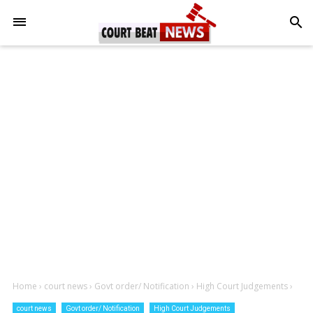
-->
search
Home
›
court news
›
Govt order/ Notification
›
High Court Judgements
›
court news
Govt order/ Notification
High Court Judgements