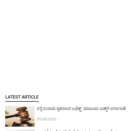
LATEST ARTICLE
ರಸ್ತೆ ರಂಪಾಟ ಪ್ರಕರಣದ ಎಫೆಕ್ಟ್‌: ಮಾಲೂರು ಜಡ್ಜ್‌ಗೆ ವರ್ಗಾವಣೆ
05/08/2026 -