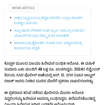
MORE ARTICLE
ಜಡ್ಜ್‌ರ ನಿವೃತ್ತಿ ವಯಸ್ಸು ಹೆಚ್ಚಳ ಪರಿಗಣಿಸಿ: ಸುಪ್ರೀಂ ಕೋರ್ಟ್
ಮಹತ್ವದ ನಿರ್ದೇಶನ
ರಾಜ್ಯ ಸರ್ಕಾರಿ ನೌಕರರಿಗೆ ಗುಡ್ ನ್ಯೂಸ್: 'ಆರೋಗ್ಯ ಸಂಜೀವಿನಿ'
ಯೋಜನೆಗೆ ಕೇಂದ್ರದ ಪರಿಷ್ಕೃತ ದರ ಅಳವಡಿಕೆ!
ಕರಾವಳಿಯಲ್ಲಿ ಹೈಕೋರ್ಟ್ ಸಂಚಾರಿ ಪೀಠ: ಅಕ್ಟೋಬರ್‌ನಲ್ಲಿ
ಕಾರ್ಯಾರಂಭ ಸಾಧ್ಯತೆ
ಕೊಪ್ಪಳ ಮೂಲದ ವಿಜಯಾ ಹಿರೇಮಠ ಬಂಧಿತ ಆರೋಪಿ.
ಈ ಮಹಿಳೆ
ಸುಮಾರು
ಮಂದಿಗೆ 48 ಲಕ್ಷ ರೂ. ವಂಚಿಸಿದ್ದರು. 2024ರ ಸೆ
ಏಳು
ಪ್ಟೆಂಬರ್
3ರಂದು ಸಿಸಿಬಿ ಪೊಲೀಸ್ ಠಾಣೆಯಲ್ಲಿ ಆ‌ರ್. ಟಿ. ನಗರ ನಿವಾಸಿ ಅಬ್ದುಲ್
ರಜಾಕ್ ಅವರು ನೀಡಿದ ದೂರಿನ ಮೇರೆಗೆ
ಪ್ರಕರಣ ದಾಖಲಿಸಲಾಗಿತ್ತು.
ತನಿಖೆ ನಡೆಸಿ
ಮೊದಲ ಆರೋಪಿ
ಈ ಪ್ರಕರಣದ
ದ ಪೊಲೀಸರು
ಸಿದ್ದಲಿಂಗಯ್ಯ ಹಿರೇಮ
ಅವರನ್ನು ಬಂಧಿಸಿದ್ದರು. ತಲೆಮರೆಸಿಕೊಂಡಿದ್ದ
ಠ
ವಿಜಯಾ ಹಿರೇಮ
ಠ ಇದೀಗ ಎರಡನೇ ಆರೋಪಿಯಾಗಿ