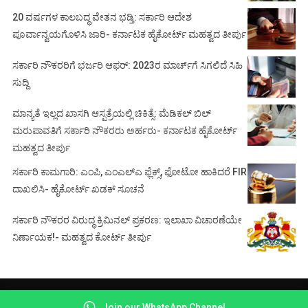
20 ವರ್ಷಗಳ ಕಾಲಬದ್ಧ ವೇತನ ಭಡ್ತಿ: ಸರ್ಕಾರಿ ಆದೇಶ
ಪೂರ್ವಾನ್ವಯಗೊಳಿಸಿ ಜಾರಿ- ಕರ್ನಾಟಕ ಹೈಕೋರ್ಟ್ ಮಹತ್ವದ ತೀರ್ಪು
ಸರ್ಕಾರಿ ನೌಕರರಿಗೆ ಭರ್ಜರಿ ಆಫರ್: 2023ರ ಮಾರ್ಚ್‌ಗೆ ಸಿಗಲಿದೆ ಸಿಹಿ
ಸುದ್ದಿ
ಮಾನ್ಯತೆ ಇಲ್ಲದ ಖಾಸಗಿ ಆಸ್ಪತ್ರೆಯಲ್ಲಿ ಚಿಕಿತ್ಸೆ: ಮೆಡಿಕಲ್ ಬಿಲ್
ಮರುಪಾವತಿಗೆ ಸರ್ಕಾರಿ ನೌಕರರು ಅರ್ಹರು- ಕರ್ನಾಟಕ ಹೈಕೋರ್ಟ್
ಮಹತ್ವದ ತೀರ್ಪು
ಸರ್ಕಾರಿ ಕಾಮಗಾರಿ: ಎಂಪಿ, ಎಂಎಲ್‌ಎ ಫ್ಲೆಕ್ಸ್‌, ಫೋಟೋ ಹಾಕಿದರೆ FIR
ದಾಖಲಿಸಿ- ಹೈಕೋರ್ಟ್‌ ಖಡಕ್ ಸೂಚನೆ
ಸರ್ಕಾರಿ ನೌಕರರ ವಿರುದ್ಧ ಕ್ರಿಮಿನಲ್ ಪ್ರಕರಣ: ಇಲಾಖಾ ವಿಚಾರಣೆಯೇ
ನಿರ್ಣಾಯಕ!- ಮಹತ್ವದ ಕೋರ್ಟ್ ತೀರ್ಪು
© Copyright 2021 -
COURT BEAT NEWS
Join our WhatsApp Channel