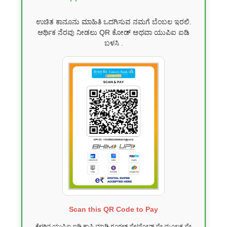
ಉಚಿತ ಕಾನೂನು ಮಾಹಿತಿ ಒದಗಿಸುವ ನಮಗೆ ಬೆಂಬಲ ಇರಲಿ.
ಆರ್ಥಿಕ ನೆರವು ನೀಡಲು QR ಕೋಡ್ ಅಥವಾ ಯುಪಿಐ ಐಡಿ
ಬಳಸಿ .
Scan this QR Code to Pay
ಕೆಳಗಿನ ಯುಪಿಐ ಐಡಿ ಕಾಪಿ ಮಾಡಿ ಗೂಗಲ್ ಪೇ/ಫೋನ್ ಪೇ ಮೂಲಕ ಪೇ