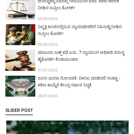
ಅಂಗವೈಕಲ್ಯ ನೆಪದಲ್ಲಿ ಸೇವೆಯಿಂದ ವಜಾ: ಕಠಿಣ ಆದೇಶ
ನೀಡಿದ ಸುಪ್ರೀಂ ಕೋರ್ಟ್‌
05/08/2026 -
ನಿವೃತ್ತಿ ಅಂಚಿನಲ್ಲಿರುವ ನ್ಯಾಯಾಧೀಶರಿಗೆ ಸಿಹಿಸುದ್ದಿ ನೀಡಿದ
ಸುಪ್ರೀಂ ಕೋರ್ಟ್‌
05/08/2026 -
ಮಾಲೂರು ಜಡ್ಜ್‌ ಕಥೆ ಏನು..? ನ್ಯಾಯಾಂಗ ಅಧಿಕಾರಿ ವಿರುದ್ಧ
ಹೈಕೋರ್ಟ್ ಕೆಂಡಾಮಂಡಲ
31/07/2026 -
ಜನನ-ಮರಣ ನೋಂದಣಿ: ವಿಳಂಬ ಮಾಡಿದರೆ ಸಂಕಷ್ಟ -
ಕಠಿಣ ಕಾಯ್ದೆಗೆ ಕೇಂದ್ರ ಸರ್ಕಾರ ಸಿದ್ಧತೆ
28/07/2026 -
SLIDER POST