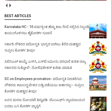
BEST ARTICLES
Karnataka HC - 10 ವರ್ಷಕ್ಕಿಂತ ಹೆಚ್ಚು ಕಾಲ ಸೇವೆ ಸಲ್ಲಿಸಿದ ಸಿಬ್ಬಂದಿ
ಕಾಯಂಗೊಳಿಸಲು ಹೈಕೋರ್ಟ್ ಸೂಚನೆ
ಸರ್ಕಾರಿ ನೌಕರರ ಪದೋನ್ನತಿ: ಭಾಗ್ಯದ ಬಾಗಿಲು ತೆರೆದ ಮಹತ್ವದ
ಸುಪ್ರೀಂ ಕೋರ್ಟ್ ತೀರ್ಪು
ಪಿಟಿಸಿಎಲ್ ಕಾಯ್ದೆ: ಎಸ್‌ಸಿ, ಎಸ್‌ಟಿ ಜಮೀನು ಪರಭಾರೆ ಕುರಿತ ರಾಜ್ಯ
ಸರ್ಕಾರದ ಸುತ್ತೋಲೆ- ನೋಟಿಫಿಕೇಶನ್‌ ಕುರಿತು ಮಾಹಿತಿ
SC on Employees promation- ಪದೋನ್ನತಿ ನಿರಾಕರಿಸಿದ
ನೌಕರರು ಕಾಲಬದ್ಧ ವೇತನ ಬಡ್ತಿ ಪಡೆಯಲು ಅರ್ಹರಲ್ಲ-- ಸುಪ್ರೀಂ
ಕೋರ್ಟ್ ಮಹತ್ವದ ತೀರ್ಪು
ಜನನ ಮರಣ ನೋಂದಣಿ ತಿದ್ದುಪಡಿ: ಜೆಎಂಎಫ್‌ಸಿ ನ್ಯಾಯಾಲಯದ
ಬದಲು ಎಸಿ ಕೋರ್ಟ್‌ ವ್ಯಾಪ್ತಿಗೆ