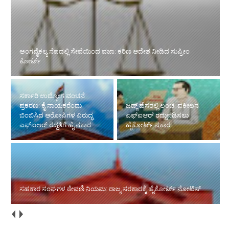
ಸರ್ಕಾರಿ ಉದ್ಯೋಗ ವಂಚನೆ ಪ್ರಕರಣ: ಕೈ ನಾಯಕರೆಂದು ಬಿಂಬಿಸಿದ ಆರೋಪಿಗಳ
ವಿರುದ್ಧ ಎಫ್‌ಐಆರ್ ರದ್ದತಿಗೆ ಹೈ ನಕಾರ
ಜಡ್ಜ್ ಹೆಸರಲ್ಲಿ ಲಂಚ: ವಕೀಲನ
ಸಹಕಾರ ಸಂಘಗಳ ಠೇವಣಿ
ಎಫ್‌ಐಆರ್ ರದ್ದುಪಡಿಸಲು
ನಿಯಮ: ರಾಜ್ಯ ಸರಕಾರಕ್ಕೆ
ಹೈಕೋರ್ಟ್ ನಕಾರ
ಹೈಕೋರ್ಟ್ ನೋಟಿಸ್
ಹೈಕೋರ್ಟ್‌ಗೆ ಆರು ಹೆಚ್ಚುವರಿ ನ್ಯಾಯಮೂರ್ತಿಗಳ ನೇಮಕ