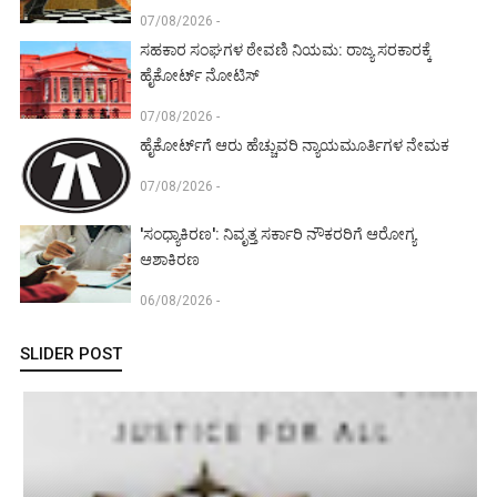
07/08/2026 -
ಸಹಕಾರ ಸಂಘಗಳ ಠೇವಣಿ ನಿಯಮ: ರಾಜ್ಯ ಸರಕಾರಕ್ಕೆ
ಹೈಕೋರ್ಟ್ ನೋಟಿಸ್
07/08/2026 -
ಹೈಕೋರ್ಟ್‌ಗೆ ಆರು ಹೆಚ್ಚುವರಿ ನ್ಯಾಯಮೂರ್ತಿಗಳ ನೇಮಕ
07/08/2026 -
'ಸಂಧ್ಯಾಕಿರಣ': ನಿವೃತ್ತ ಸರ್ಕಾರಿ ನೌಕರರಿಗೆ ಆರೋಗ್ಯ
ಆಶಾಕಿರಣ
06/08/2026 -
SLIDER POST