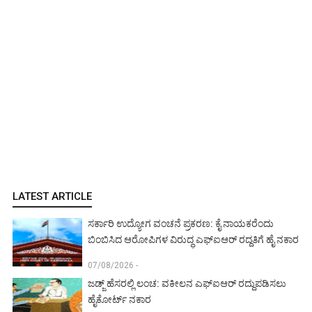
LATEST ARTICLE
ಸರ್ಕಾರಿ ಉದ್ಯೋಗ ವಂಚನೆ ಪ್ರಕರಣ: ಕೈ ನಾಯಕರೆಂದು
ಬಿಂಬಿಸಿದ ಆರೋಪಿಗಳ ವಿರುದ್ಧ ಎಫ್‌ಐಆರ್ ರದ್ದತಿಗೆ ಹೈ ನಕಾರ
07/08/2026 -
ಜಡ್ಜ್ ಹೆಸರಲ್ಲಿ ಲಂಚ: ವಕೀಲನ ಎಫ್‌ಐಆರ್ ರದ್ದುಪಡಿಸಲು
ಹೈಕೋರ್ಟ್ ನಕಾರ