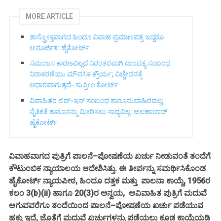
MORE ARTICLE
ಶಾಸ್ತ್ರೋಕ್ತವಾಗದ ಹಿಂದೂ ವಿವಾಹ ಪ್ರಮಾಣಪತ್ರ ಇದ್ದರೂ
ಅನೂರ್ಜಿತ: ಹೈಕೋರ್ಟ್‌
ಸಮಂಜಸ ಕಾರಣವಿಲ್ಲದೆ ನಿರಂತರವಾಗಿ ದಾಂಪತ್ಯ ಸಂಬಂಧ
ನಿರಾಕರಣೆಯು ಮೌನಸಿಕ ಕ್ರೌರ್ಯ; ವಿಚ್ಚೇದನಕ್ಕೆ
ಆಧಾರವಾಗುತ್ತದೆ- ಸುಪ್ರೀಂ ಕೋರ್ಟ್‌
ವಿವಾಹಿತರ ಲಿವ್-ಇನ್ ಸಂಬಂಧ ಕಾನೂನುಬಾಹಿರವಲ್ಲ;
ನೈತಿಕತೆ ಕಾನೂನನ್ನು ಮೀರಿಸಲು ಸಾಧ್ಯವಿಲ್ಲ: ಅಲಹಾಬಾದ್
ಹೈಕೋರ್ಟ್
ವಿವಾಹವಾಗದ ಪುತ್ರಿಗೆ ಪಾಲನೆ–ಪೋಷಣೆಯ ಖರ್ಚು ನೀಡುವಂತೆ ತಂದೆಗೆ
ಕೌಟುಂಬಿಕ ನ್ಯಾಯಾಲಯ ಆದೇಶಿಸಿತ್ತು. ಈ ತೀರ್ಪನ್ನು ಸಮರ್ಥಿಸಿಕೊಂಡ
ಹೈಕೋರ್ಟ್ ನ್ಯಾಯಪೀಠ, ಹಿಂದೂ ದತ್ತಕ ಮತ್ತು ಪಾಲನಾ ಕಾಯ್ದೆ, 1956ರ
ಕಲಂ 3(b)(ii) ಹಾಗೂ 20(3)ರ ಅನ್ವಯ, ಅವಿವಾಹಿತ ಪುತ್ರಿಗೆ ಮದುವೆ
ಆಗುವವರೆಗೂ ತಂದೆಯಿಂದ ಪಾಲನೆ–ಪೋಷಣೆಯ ಖರ್ಚು ಪಡೆಯುವ
ಹಕ್ಕು ಇದೆ, ಜೊತೆಗೆ ಮದುವೆ ಖರ್ಚುಗಳನ್ನು ಪಡೆಯಲು ಕೂಡ ಕಾಯ್ದೆಯಡಿ