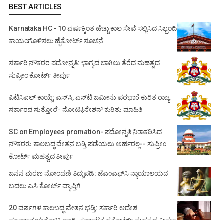
BEST ARTICLES
Karnataka HC - 10 ವರ್ಷಕ್ಕಿಂತ ಹೆಚ್ಚು ಕಾಲ ಸೇವೆ ಸಲ್ಲಿಸಿದ ಸಿಬ್ಬಂದಿ
ಕಾಯಂಗೊಳಿಸಲು ಹೈಕೋರ್ಟ್ ಸೂಚನೆ
ಸರ್ಕಾರಿ ನೌಕರರ ಪದೋನ್ನತಿ: ಭಾಗ್ಯದ ಬಾಗಿಲು ತೆರೆದ ಮಹತ್ವದ
ಸುಪ್ರೀಂ ಕೋರ್ಟ್ ತೀರ್ಪು
ಪಿಟಿಸಿಎಲ್ ಕಾಯ್ದೆ: ಎಸ್‌ಸಿ, ಎಸ್‌ಟಿ ಜಮೀನು ಪರಭಾರೆ ಕುರಿತ ರಾಜ್ಯ
ಸರ್ಕಾರದ ಸುತ್ತೋಲೆ- ನೋಟಿಫಿಕೇಶನ್‌ ಕುರಿತು ಮಾಹಿತಿ
SC on Employees promation- ಪದೋನ್ನತಿ ನಿರಾಕರಿಸಿದ
ನೌಕರರು ಕಾಲಬದ್ಧ ವೇತನ ಬಡ್ತಿ ಪಡೆಯಲು ಅರ್ಹರಲ್ಲ-- ಸುಪ್ರೀಂ
ಕೋರ್ಟ್ ಮಹತ್ವದ ತೀರ್ಪು
ಜನನ ಮರಣ ನೋಂದಣಿ ತಿದ್ದುಪಡಿ: ಜೆಎಂಎಫ್‌ಸಿ ನ್ಯಾಯಾಲಯದ
ಬದಲು ಎಸಿ ಕೋರ್ಟ್‌ ವ್ಯಾಪ್ತಿಗೆ
20 ವರ್ಷಗಳ ಕಾಲಬದ್ಧ ವೇತನ ಭಡ್ತಿ: ಸರ್ಕಾರಿ ಆದೇಶ
ಪೂರ್ವಾನ್ವಯಗೊಳಿಸಿ ಜಾರಿ- ಕರ್ನಾಟಕ ಹೈಕೋರ್ಟ್ ಮಹತ್ವದ ತೀರ್ಪು