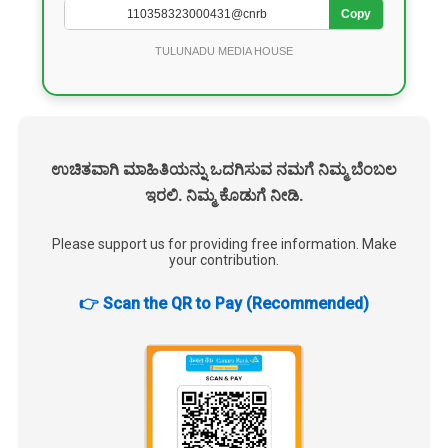
Copy
TULUNADU MEDIA HOUSE
ಉಚಿತವಾಗಿ ಮಾಹಿತಿಯನ್ನು ಒದಗಿಸುವ ನಮಗೆ ನಿಮ್ಮ ಬೆಂಬಲ
ಇರಲಿ. ನಿಮ್ಮ ಕೊಡುಗೆ ನೀಡಿ.
Please support us for providing free information. Make
your contribution.
👉 Scan the QR to Pay (Recommended)