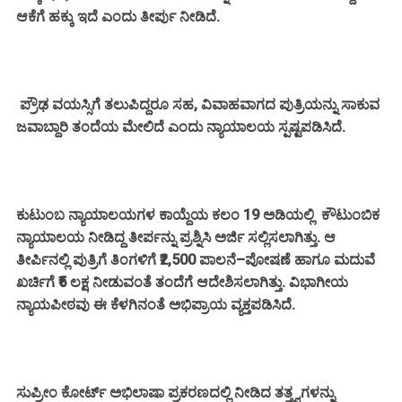
ಆಕೆಗೆ ಹಕ್ಕು ಇದೆ ಎಂದು ತೀರ್ಪು ನೀಡಿದೆ.
ಪ್ರೌಢ ವಯಸ್ಸಿಗೆ ತಲುಪಿದ್ದರೂ ಸಹ, ವಿವಾಹವಾಗದ ಪುತ್ರಿಯನ್ನು ಸಾಕುವ
ಜವಾಬ್ದಾರಿ ತಂದೆಯ ಮೇಲಿದೆ ಎಂದು ನ್ಯಾಯಾಲಯ ಸ್ಪಷ್ಟಪಡಿಸಿದೆ.
ಕುಟುಂಬ ನ್ಯಾಯಾಲಯಗಳ ಕಾಯ್ದೆಯ ಕಲಂ 19 ಅಡಿಯಲ್ಲಿ ಕೌಟುಂಬಿಕ
ನ್ಯಾಯಾಲಯ ನೀಡಿದ್ದ ತೀರ್ಪನ್ನು ಪ್ರಶ್ನಿಸಿ ಅರ್ಜಿ ಸಲ್ಲಿಸಲಾಗಿತ್ತು. ಆ
ತೀರ್ಪಿನಲ್ಲಿ ಪುತ್ರಿಗೆ ತಿಂಗಳಿಗೆ ₹2,500 ಪಾಲನೆ–ಪೋಷಣೆ ಹಾಗೂ ಮದುವೆ
ಖರ್ಚಿಗೆ ₹5 ಲಕ್ಷ ನೀಡುವಂತೆ ತಂದೆಗೆ ಆದೇಶಿಸಲಾಗಿತ್ತು. ವಿಭಾಗೀಯ
ನ್ಯಾಯಪೀಠವು ಈ ಕೆಳಗಿನಂತೆ ಅಭಿಪ್ರಾಯ ವ್ಯಕ್ತಪಡಿಸಿದೆ.
ಸುಪ್ರೀಂ ಕೋರ್ಟ್ ಅಭಿಲಾಷಾ ಪ್ರಕರಣದಲ್ಲಿ ನೀಡಿದ ತತ್ತ್ವಗಳನ್ನು