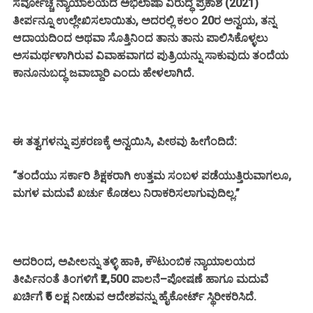
ಸರ್ವೋಚ್ಚ ನ್ಯಾಯಾಲಯದ ಅಭಿಲಾಷಾ ವಿರುದ್ಧ ಪ್ರಕಾಶ (2021)
ತೀರ್ಪನ್ನೂ ಉಲ್ಲೇಖಿಸಲಾಯಿತು, ಅದರಲ್ಲಿ ಕಲಂ 20ರ ಅನ್ವಯ, ತನ್ನ
ಆದಾಯದಿಂದ ಅಥವಾ ಸೊತ್ತಿನಿಂದ ತಾನು ತಾನು ಪಾಲಿಸಿಕೊಳ್ಳಲು
ಅಸಮರ್ಥಳಾಗಿರುವ ವಿವಾಹವಾಗದ ಪುತ್ರಿಯನ್ನು ಸಾಕುವುದು ತಂದೆಯ
ಕಾನೂನುಬದ್ಧ ಜವಾಬ್ದಾರಿ ಎಂದು ಹೇಳಲಾಗಿದೆ.
ಈ ತತ್ವಗಳನ್ನು ಪ್ರಕರಣಕ್ಕೆ ಅನ್ವಯಿಸಿ, ಪೀಠವು ಹೀಗೆಂದಿದೆ:
“ತಂದೆಯು ಸರ್ಕಾರಿ ಶಿಕ್ಷಕರಾಗಿ ಉತ್ತಮ ಸಂಬಳ ಪಡೆಯುತ್ತಿರುವಾಗಲೂ,
ಮಗಳ ಮದುವೆ ಖರ್ಚು ಕೊಡಲು ನಿರಾಕರಿಸಲಾಗುವುದಿಲ್ಲ.”
ಅದರಿಂದ, ಅಪೀಲನ್ನು ತಳ್ಳಿ ಹಾಕಿ, ಕೌಟುಂಬಿಕ ನ್ಯಾಯಾಲಯದ
ತೀರ್ಪಿನಂತೆ ತಿಂಗಳಿಗೆ ₹2,500 ಪಾಲನೆ–ಪೋಷಣೆ ಹಾಗೂ ಮದುವೆ
ಖರ್ಚಿಗೆ ₹5 ಲಕ್ಷ ನೀಡುವ ಆದೇಶವನ್ನು ಹೈಕೋರ್ಟ್ ಸ್ಥಿರೀಕರಿಸಿದೆ.