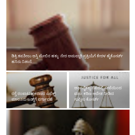
ಡಿಕ್ರಿ ತಪಶೀಲು ಆಸ್ತಿ ಮೇಲಿನ ಹಕ್ಕು: ನೇರ ಅಮಲ್ಜಾರಿ ಪ್ರಕ್ರಿಯೆಗೆ ಕೇರಳ ಹೈಕೋರ್ಟ್
ಹಸಿರು ನಿಶಾನೆ
ಅಂಗವೈಕಲ್ಯ ನೆಪದಲ್ಲಿ ಸೇವೆಯಿಂದ
ರಸ್ತೆ ರಂಪಾಟ ಪ್ರಕರಣದ ಎಫೆಕ್ಟ್‌:
ವಜಾ: ಕಠಿಣ ಆದೇಶ ನೀಡಿದ
ಮಾಲೂರು ಜಡ್ಜ್‌ಗೆ ವರ್ಗಾವಣೆ
ಸುಪ್ರೀಂ ಕೋರ್ಟ್‌