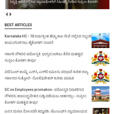
ನಿವೃತ್ತಿ ಅಂಚಿನಲ್ಲಿರುವ ನ್ಯಾಯಾಧೀಶರಿಗೆ ಸಿಹಿಸುದ್ದಿ ನೀಡಿದ ಸುಪ್ರೀಂ ಕೋರ್ಟ್‌
BEST ARTICLES
Karnataka HC - 10 ವರ್ಷಕ್ಕಿಂತ ಹೆಚ್ಚು ಕಾಲ ಸೇವೆ ಸಲ್ಲಿಸಿದ ಸಿಬ್ಬಂದಿ
ಕಾಯಂಗೊಳಿಸಲು ಹೈಕೋರ್ಟ್ ಸೂಚನೆ
ಸರ್ಕಾರಿ ನೌಕರರ ಪದೋನ್ನತಿ: ಭಾಗ್ಯದ ಬಾಗಿಲು ತೆರೆದ ಮಹತ್ವದ
ಸುಪ್ರೀಂ ಕೋರ್ಟ್ ತೀರ್ಪು
ಪಿಟಿಸಿಎಲ್ ಕಾಯ್ದೆ: ಎಸ್‌ಸಿ, ಎಸ್‌ಟಿ ಜಮೀನು ಪರಭಾರೆ ಕುರಿತ ರಾಜ್ಯ
ಸರ್ಕಾರದ ಸುತ್ತೋಲೆ- ನೋಟಿಫಿಕೇಶನ್‌ ಕುರಿತು ಮಾಹಿತಿ
SC on Employees promation- ಪದೋನ್ನತಿ ನಿರಾಕರಿಸಿದ
ನೌಕರರು ಕಾಲಬದ್ಧ ವೇತನ ಬಡ್ತಿ ಪಡೆಯಲು ಅರ್ಹರಲ್ಲ-- ಸುಪ್ರೀಂ
ಕೋರ್ಟ್ ಮಹತ್ವದ ತೀರ್ಪು
ಜನನ ಮರಣ ನೋಂದಣಿ ತಿದ್ದುಪಡಿ: ಜೆಎಂಎಫ್‌ಸಿ ನ್ಯಾಯಾಲಯದ