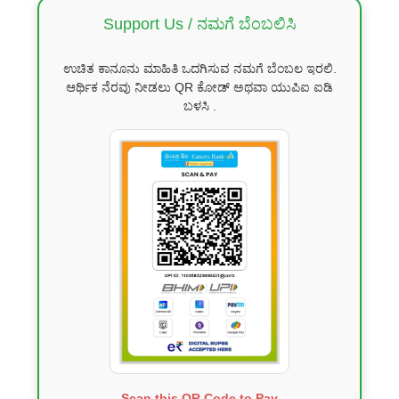
Support Us / ನಮಗೆ ಬೆಂಬಲಿಸಿ
ಉಚಿತ ಕಾನೂನು ಮಾಹಿತಿ ಒದಗಿಸುವ ನಮಗೆ ಬೆಂಬಲ ಇರಲಿ.
ಆರ್ಥಿಕ ನೆರವು ನೀಡಲು QR ಕೋಡ್ ಅಥವಾ ಯುಪಿಐ ಐಡಿ
ಬಳಸಿ .
Scan this QR Code to Pay