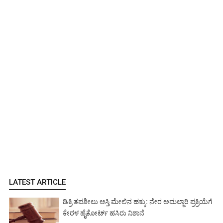
LATEST ARTICLE
ಡಿಕ್ರಿ ತಪಶೀಲು ಆಸ್ತಿ ಮೇಲಿನ ಹಕ್ಕು: ನೇರ ಅಮಲ್ಜಾರಿ ಪ್ರಕ್ರಿಯೆಗೆ
ಕೇರಳ ಹೈಕೋರ್ಟ್ ಹಸಿರು ನಿಶಾನೆ