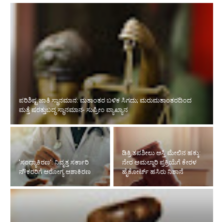
'ಸಂಧ್ಯಾಕಿರಣ': ನಿವೃತ್ತ ಸರ್ಕಾರಿ ನೌಕರರಿಗೆ ಆರೋಗ್ಯ ಆಶಾಕಿರಣ
ಡಿಕ್ರಿ ತಪಶೀಲು ಆಸ್ತಿ ಮೇಲಿನ ಹಕ್ಕು:
ನೇರ ಅಮಲ್ಜಾರಿ ಪ್ರಕ್ರಿಯೆಗೆ ಕೇರಳ
ರಸ್ತೆ ರಂಪಾಟ ಪ್ರಕರಣದ ಎಫೆಕ್ಟ್‌:
ಹೈಕೋರ್ಟ್ ಹಸಿರು ನಿಶಾನೆ
ಮಾಲೂರು ಜಡ್ಜ್‌ಗೆ ವರ್ಗಾವಣೆ