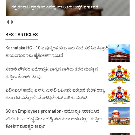
ಅಂಗವೈಕಲ್ಯ ನೆಪದಲ್ಲಿ ಸೇವೆಯಿಂದ ವಜಾ: ಕಠಿಣ ಆದೇಶ ನೀಡಿದ ಸುಪ್ರೀಂ
ಕೋರ್ಟ್‌
BEST ARTICLES
Karnataka HC - 10 ವರ್ಷಕ್ಕಿಂತ ಹೆಚ್ಚು ಕಾಲ ಸೇವೆ ಸಲ್ಲಿಸಿದ ಸಿಬ್ಬಂದಿ
ಕಾಯಂಗೊಳಿಸಲು ಹೈಕೋರ್ಟ್ ಸೂಚನೆ
ಸರ್ಕಾರಿ ನೌಕರರ ಪದೋನ್ನತಿ: ಭಾಗ್ಯದ ಬಾಗಿಲು ತೆರೆದ ಮಹತ್ವದ
ಸುಪ್ರೀಂ ಕೋರ್ಟ್ ತೀರ್ಪು
ಪಿಟಿಸಿಎಲ್ ಕಾಯ್ದೆ: ಎಸ್‌ಸಿ, ಎಸ್‌ಟಿ ಜಮೀನು ಪರಭಾರೆ ಕುರಿತ ರಾಜ್ಯ
ಸರ್ಕಾರದ ಸುತ್ತೋಲೆ- ನೋಟಿಫಿಕೇಶನ್‌ ಕುರಿತು ಮಾಹಿತಿ
SC on Employees promation- ಪದೋನ್ನತಿ ನಿರಾಕರಿಸಿದ
ನೌಕರರು ಕಾಲಬದ್ಧ ವೇತನ ಬಡ್ತಿ ಪಡೆಯಲು ಅರ್ಹರಲ್ಲ-- ಸುಪ್ರೀಂ
ಕೋರ್ಟ್ ಮಹತ್ವದ ತೀರ್ಪು