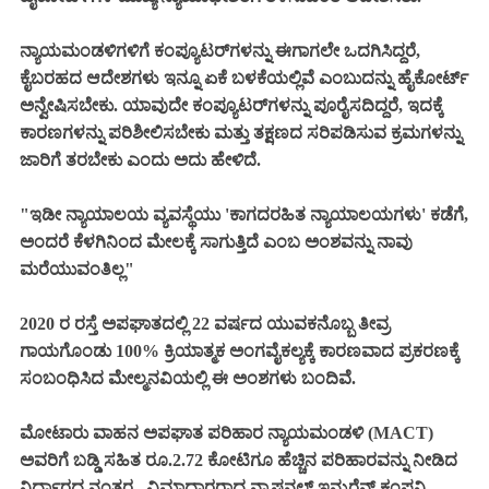
ನ್ಯಾಯಮಂಡಳಿಗಳಿಗೆ ಕಂಪ್ಯೂಟರ್‌ಗಳನ್ನು ಈಗಾಗಲೇ ಒದಗಿಸಿದ್ದರೆ,
ಕೈಬರಹದ ಆದೇಶಗಳು ಇನ್ನೂ ಏಕೆ ಬಳಕೆಯಲ್ಲಿವೆ ಎಂಬುದನ್ನು ಹೈಕೋರ್ಟ್
ಅನ್ವೇಷಿಸಬೇಕು. ಯಾವುದೇ ಕಂಪ್ಯೂಟರ್‌ಗಳನ್ನು ಪೂರೈಸದಿದ್ದರೆ, ಇದಕ್ಕೆ
ಕಾರಣಗಳನ್ನು ಪರಿಶೀಲಿಸಬೇಕು ಮತ್ತು ತಕ್ಷಣದ ಸರಿಪಡಿಸುವ ಕ್ರಮಗಳನ್ನು
ಜಾರಿಗೆ ತರಬೇಕು ಎಂದು ಅದು ಹೇಳಿದೆ.
"ಇಡೀ ನ್ಯಾಯಾಲಯ ವ್ಯವಸ್ಥೆಯು 'ಕಾಗದರಹಿತ ನ್ಯಾಯಾಲಯಗಳು' ಕಡೆಗೆ,
ಅಂದರೆ ಕೆಳಗಿನಿಂದ ಮೇಲಕ್ಕೆ ಸಾಗುತ್ತಿದೆ ಎಂಬ ಅಂಶವನ್ನು ನಾವು
ಮರೆಯುವಂತಿಲ್ಲ"
2020 ರ ರಸ್ತೆ ಅಪಘಾತದಲ್ಲಿ 22 ವರ್ಷದ ಯುವಕನೊಬ್ಬ ತೀವ್ರ
ಗಾಯಗೊಂಡು 100% ಕ್ರಿಯಾತ್ಮಕ ಅಂಗವೈಕಲ್ಯಕ್ಕೆ ಕಾರಣವಾದ ಪ್ರಕರಣಕ್ಕೆ
ಸಂಬಂಧಿಸಿದ ಮೇಲ್ಮನವಿಯಲ್ಲಿ ಈ ಅಂಶಗಳು ಬಂದಿವೆ.
ಮೋಟಾರು ವಾಹನ ಅಪಘಾತ ಪರಿಹಾರ ನ್ಯಾಯಮಂಡಳಿ (MACT)
ಅವರಿಗೆ ಬಡ್ಡಿ ಸಹಿತ ರೂ.2.72 ಕೋಟಿಗೂ ಹೆಚ್ಚಿನ ಪರಿಹಾರವನ್ನು ನೀಡಿದ
ನಿರ್ಧಾರದ ನಂತರ , ವಿಮಾದಾರರಾದ ನ್ಯಾಷನಲ್ ಇನ್ಶುರೆನ್ಸ್ ಕಂಪನಿ