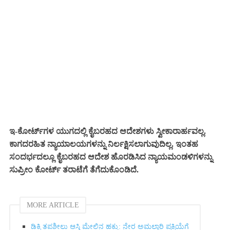
ಇ-ಕೋರ್ಟ್‌ಗಳ ಯುಗದಲ್ಲಿ ಕೈಬರಹದ ಆದೇಶಗಳು ಸ್ವೀಕಾರಾರ್ಹವಲ್ಲ.
ಕಾಗದರಹಿತ ನ್ಯಾಯಾಲಯಗಳನ್ನು ನಿರ್ಲಕ್ಷಿಸಲಾಗುವುದಿಲ್ಲ. ಇಂತಹ
ಸಂದರ್ಭದಲ್ಲೂ ಕೈಬರಹದ ಆದೇಶ ಹೊರಡಿಸಿದ ನ್ಯಾಯಮಂಡಳಿಗಳನ್ನು
ಸುಪ್ರೀಂ ಕೋರ್ಟ್ ತರಾಟೆಗೆ ತೆಗೆದುಕೊಂಡಿದೆ.
MORE ARTICLE
ಡಿಕ್ರಿ ತಪಶೀಲು ಆಸ್ತಿ ಮೇಲಿನ ಹಕ್ಕು: ನೇರ ಅಮಲ್ಜಾರಿ ಪ್ರಕ್ರಿಯೆಗೆ