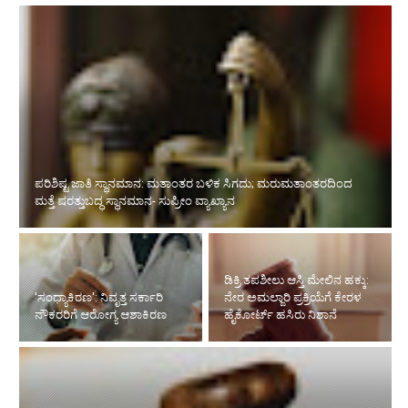
'ಸಂಧ್ಯಾಕಿರಣ': ನಿವೃತ್ತ ಸರ್ಕಾರಿ ನೌಕರರಿಗೆ ಆರೋಗ್ಯ ಆಶಾಕಿರಣ
ಡಿಕ್ರಿ ತಪಶೀಲು ಆಸ್ತಿ ಮೇಲಿನ ಹಕ್ಕು:
ನೇರ ಅಮಲ್ಜಾರಿ ಪ್ರಕ್ರಿಯೆಗೆ ಕೇರಳ
ಹೈಕೋರ್ಟ್ ಹಸಿರು ನಿಶಾನೆ
ರಸ್ತೆ ರಂಪಾಟ ಪ್ರಕರಣದ ಎಫೆಕ್ಟ್‌:
ಮಾಲೂರು ಜಡ್ಜ್‌ಗೆ ವರ್ಗಾವಣೆ