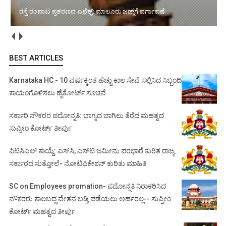
ಅಂಗವೈಕಲ್ಯ ನೆಪದಲ್ಲಿ ಸೇವೆಯಿಂದ ವಜಾ: ಕಠಿಣ ಆದೇಶ ನೀಡಿದ ಸುಪ್ರೀಂ
ಕೋರ್ಟ್‌
BEST ARTICLES
Karnataka HC - 10 ವರ್ಷಕ್ಕಿಂತ ಹೆಚ್ಚು ಕಾಲ ಸೇವೆ ಸಲ್ಲಿಸಿದ ಸಿಬ್ಬಂದಿ
ಕಾಯಂಗೊಳಿಸಲು ಹೈಕೋರ್ಟ್ ಸೂಚನೆ
ಸರ್ಕಾರಿ ನೌಕರರ ಪದೋನ್ನತಿ: ಭಾಗ್ಯದ ಬಾಗಿಲು ತೆರೆದ ಮಹತ್ವದ
ಸುಪ್ರೀಂ ಕೋರ್ಟ್ ತೀರ್ಪು
ಪಿಟಿಸಿಎಲ್ ಕಾಯ್ದೆ: ಎಸ್‌ಸಿ, ಎಸ್‌ಟಿ ಜಮೀನು ಪರಭಾರೆ ಕುರಿತ ರಾಜ್ಯ
ಸರ್ಕಾರದ ಸುತ್ತೋಲೆ- ನೋಟಿಫಿಕೇಶನ್‌ ಕುರಿತು ಮಾಹಿತಿ
SC on Employees promation- ಪದೋನ್ನತಿ ನಿರಾಕರಿಸಿದ
ನೌಕರರು ಕಾಲಬದ್ಧ ವೇತನ ಬಡ್ತಿ ಪಡೆಯಲು ಅರ್ಹರಲ್ಲ-- ಸುಪ್ರೀಂ
ಕೋರ್ಟ್ ಮಹತ್ವದ ತೀರ್ಪು