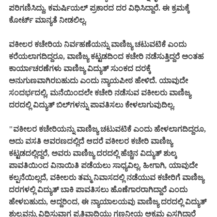
ಪರಿಗಣಿಸಿದ್ದು, ಕಮರ್ಷಿಯಲ್ ಪ್ರಕಾರದ ದರ ವಿಧಿಸಿದ್ದಾರೆ. ಈ ಕ್ರಮಕ್ಕೆ
ಕೋರ್ಟ್ ಮಾನ್ಯತೆ ನೀಡಲಿಲ್ಲ.
ವಕೀಲರ ಕಚೇರಿಯ ನಿರ್ವಹಣೆಯನ್ನು ವಾಣಿಜ್ಯ ಚಟುವಟಿಕೆ ಎಂದು
ಕರೆಯಲಾಗದಿದ್ದರೂ, ವಾಣಿಜ್ಯ ಕಟ್ಟಡದಿಂದ ಕಚೇರಿ ನಡೆಸುತ್ತಿದ್ದರೆ ಅಂತಹ
ಕಾರ್ಯಾಚರಣೆಗಳು ವಾಣಿಜ್ಯ ವಿದ್ಯುತ್ ಸುಂಕದ ದರಕ್ಕೆ
ಅನುಗುಣವಾಗಿರಬಹುದು ಎಂದು ನ್ಯಾಯಪೀಠ ಹೇಳಿದೆ. ಯಾವುದೇ
ಸಂದರ್ಭದಲ್ಲಿ, ಮನೆಯಿಂದಲೇ ಕಚೇರಿ ನಡೆಸುವ ವಕೀಲರು ವಾಣಿಜ್ಯ
ದರದಲ್ಲಿ ವಿದ್ಯುತ್ ಬಿಲ್‌ಗಳನ್ನು ಪಾವತಿಸಲು ಕೇಳಲಾಗುವುದಿಲ್ಲ.
"ವಕೀಲರ ಕಚೇರಿಯನ್ನು ವಾಣಿಜ್ಯ ಚಟುವಟಿಕೆ ಎಂದು ಹೇಳಲಾಗದಿದ್ದರೂ,
ಅದು ವಸತಿ ಆವರಣದಲ್ಲಿದೆ ಆದರೆ ವಕೀಲರ ಕಚೇರಿ ವಾಣಿಜ್ಯ
ಕಟ್ಟಡದಲ್ಲಿದ್ದರೆ, ಅವರು ವಾಣಿಜ್ಯ ದರದಲ್ಲಿ ಹೆಚ್ಚಿನ ವಿದ್ಯುತ್ ಶುಲ್ಕ
ಪಾವತಿಯಿಂದ ವಿನಾಯಿತಿ ಪಡೆಯಲು ಸಾಧ್ಯವಿಲ್ಲ. ಹೀಗಾಗಿ, ಯಾವುದೇ
ಕಲ್ಪನೆಯಿಲ್ಲದೆ, ವಕೀಲರು ತಮ್ಮ ನಿವಾಸದಲ್ಲಿ ನಡೆಯುವ ಕಚೇರಿಗೆ ವಾಣಿಜ್ಯ
ದರಗಳಲ್ಲಿ ವಿದ್ಯುತ್ ಬಾಕಿ ಪಾವತಿಸಲು ಹೊಣೆಗಾರರಾಗಿದ್ದಾರೆ ಎಂದು
ಹೇಳಬಹುದು, ಆದ್ದರಿಂದ, ಈ ನ್ಯಾಯಾಲಯವು ವಾಣಿಜ್ಯ ದರದಲ್ಲಿ ವಿದ್ಯುತ್
ಶುಲ್ಕವನ್ನು ವಿಧಿಸುವಾಗ ಪ್ರತಿವಾದಿಯು ಗಣನೀಯ ಅಕ್ರಮ ಎಸಗಿದ್ದಾರೆ